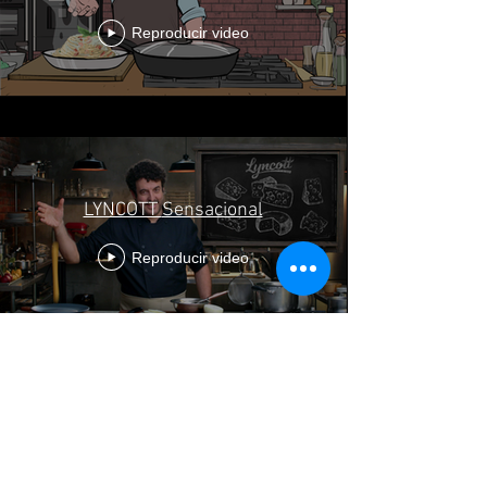
Reproducir video
LYNCOTT Sensacional
Reproducir video
Desarrollamos ANIMATICS de Gran
Calidad y Detalle
para ayudar a que la Realización
de cualquier Idea Creativa ó Proyecto
se lleve a cabo de la mejor manera